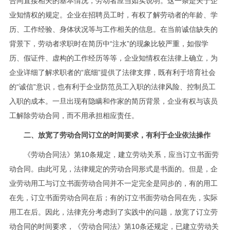
合同直接相关的基本情况，劳动者应当如实说明。这一条是关于企
业知情权的规定。企业在招聘员工时，有权了解劳动者的年龄、学
历、工作经验、身体状况等与工作相关的信息。在当前诚信缺失的
背景下，劳动者求职时在简历中“注水”的现象比较严重，如假学
历、假证件、虚构的工作经历等等，企业知情权在法律上确立，为
企业详细了解求职者的“底细”提供了法律支撑，既有利于培育社会
的“诚信”意识，也有利于企业防范员工入职的法律风险、控制员工
入职的成本。一旦出现有隐瞒和作家的简历背景，企业有权与该员
工解除劳动合同，而不用承担相应责任。
二、放宽了劳动合同订立的时间要求，有利于企业依法操作
《劳动合同法》第10条规定，建立劳动关系，应当订立书面劳
动合同。由此可见，法律规定的劳动合同形式是书面的。但是，企
业劳动用工与订立书面劳动合同并不一定完全是同步的，有的用工
在先，订立书面劳动合同在后；有的订立书面劳动合同在先，实际
用工在后。因此，法律充分考虑到了实践中的问题，放宽了订立劳
动合同的时间要求，《劳动合同法》第10条还规定，已建立劳动关