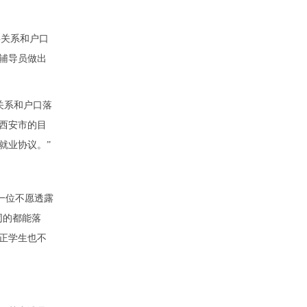
事关系和户口
辅导员做出
关系和户口落
西安市的目
就业协议。”
一位不愿透露
同的都能落
正学生也不