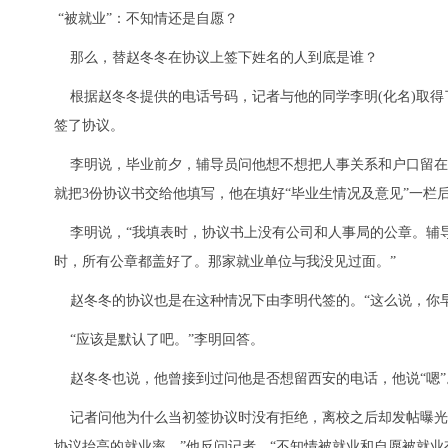
“被就业”：不知情还是自愿？
那么，替赵冬冬在协议上签下姓名的人到底是谁？
根据赵冬冬提供的电话号码，记者与他的同学李明(化名)取得
签了协议。
李明说，毕业前夕，辅导员问他想不想把人事关系和户口留在
就把3份协议书交给他填写，他在填好“毕业生情况及意见”一栏后
李明说，“我填表时，协议书上没有公司和人事局的公章。辅
时，所有公章都盖好了。那家就业单位与我没见过面。”
赵冬冬的协议也是在这种情况下由李明代签的。“这么说，你早
“应该是默认了吧。”李明回答。
赵冬冬也说，他曾接到过问他是否想留西安的电话，他说“嗯”
记者问他为什么当初签协议时没有拒绝，离校之后却发帖曝光
协议抬高的就业率。”他反问记者，“不知情被就业和自愿被就业