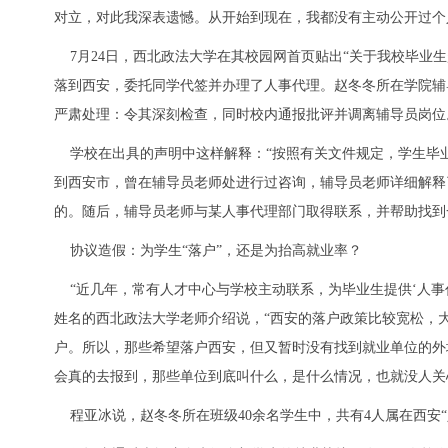
对立，对此我深表遗憾。从开始到现在，我都没有主动公开过个
7月24日，西北政法大学在其校园网首页贴出“关于我校毕业生
落到西安，委托同学代签并办理了人事代理。赵冬冬所在学院辅
严肃处理：令其深刻检查，同时校内通报批评并调离辅导员岗位
学校在出具的声明中这样解释：“按照有关文件规定，学生毕
到西安市，曾在辅导员老师处进行过咨询，辅导员老师详细解释
的。随后，辅导员老师与某人事代理部门取得联系，并帮助找到
协议造假：为学生“落户”，还是为抬高就业率？
“近几年，常有人才中心与学校主动联系，为毕业生提供‘人事
姓名的西北政法大学老师介绍说，“西安的落户政策比较宽松，
户。所以，那些希望落户西安，但又暂时没有找到就业单位的外
会真的去报到，那些单位到底叫什么，是什么情况，也就没人关
程亚冰说，赵冬冬所在班级40余名学生中，共有4人属在西安“