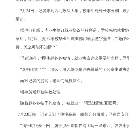
7月24日，记者来到西北政法大学，校学生处处长李玉朝、政
采访。
据他们介绍，毕业生签订就业协议的程序是：学校先把就业协
章后，院(系、所)和学校毕业生就业部门最后签字盖章，“我
费，怎么可能不知情？”
记者追问，“即使赵冬冬知情，就业协议这么重要的文档，同学
“李明代签了字，那么，用人单位是谁去联系的？公章由谁去盖
面对记者的提问，老师们沉默良久。
辅导员老师被学校处理
随着赵冬冬帖子的发表，“被就业”一词迅速蹿红互联网。
7月23日晚，记者见到了瘦瘦高高、略带几分腼腆，已在西安
“我平时很爱上网，属于那种喜欢在网上写一些东西、发发牢骚