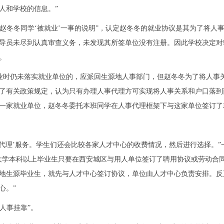
人和学校的信息。”
赵冬冬同学‘被就业’一事的说明”，认定赵冬冬的就业协议是其为了将人
导员未尽到认真审查义务，未发现其所签单位没有注册。因此学校决定对
。
业时仍未落实就业单位的，应派回生源地人事部门，但赵冬冬为了将人事
了有关政策规定，认为只有办理人事代理方可实现将人事关系和户口落到
一家就业单位，赵冬冬委托本班同学在人事代理框架下与这家单位签订了
代理’服务。学生们还会比较各家人才中心的收费情况，然后进行选择。”
大学本科以上毕业生只要在西安城区与用人单位签订了聘用协议或劳动合
地生源毕业生，就先与人才中心签订协议，单位由人才中心负责安排。反
心。”
人事挂靠”。