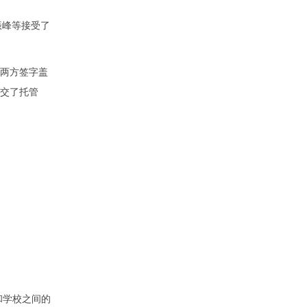
振峰等接受了
两方签字盖
还交了托管
和学校之间的