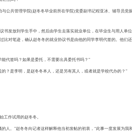
治与公共管理学院(赵冬冬毕业前所在学院)党委副书记程亚冰、辅导员党
议书发放到学生手中，然后由学生去落实就业单位，在毕业生与用人单位
们经过比对笔迹，确认赵冬冬的就业协议书是由他的同学李明代签的。他们
能代签吗？如果是委托，不需要出具委托书吗？”
的？是李明，是赵冬冬本人，还是另有其人，或者就是学校代办的？”
开始工作试用的赵冬冬。
的人。”赵冬冬向记者这样解释他当初发帖的初衷，“此事一度发展为我