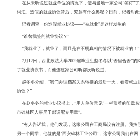
在从未听说过就业单位的情况下，便与当地一家公司“签订”了就
词汇。造假的就业协议背后，究竟有什么奥秘？日前，记者对此
记者调查一份造假就业协议——“被就业”是这样发生的
“谁替我签的就业协议？”
“我就业了，就业了，而且是在不明真相的情况下被就业的！”
7月12日，西北政法大学2009届毕业生赵冬冬以“酱里合酱
了就业协议书，而他连这家公司听都没听说过。
赵冬冬介绍，“我们办理档案关系转接的最后一天，看着就业
协议？”
在赵冬冬的就业协议书上，“用人单位意见”一栏盖着的印章名称
市碑林区人事局干部调配专用章”。
“有人告诉我，他们发现，这家公司在工商局没有注册。我按照
另一个同学，他签的是‘西安碑林工业公司’，这家公司我们在网