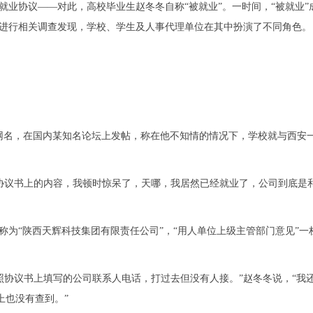
业协议——对此，高校毕业生赵冬冬自称“被就业”。一时间，“被就业”
进行相关调查发现，学校、学生及人事代理单位在其中扮演了不同角色。
”的网名，在国内某知名论坛上发帖，称在他不知情的情况下，学校就与西安
协议书上的内容，我顿时惊呆了，天哪，我居然已经就业了，公司到底是
为“陕西天辉科技集团有限责任公司”，“用人单位上级主管部门意见”一
协议书上填写的公司联系人电话，打过去但没有人接。”赵冬冬说，“我
上也没有查到。”