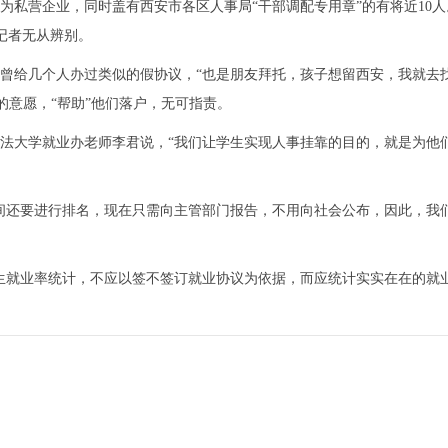
私营企业，同时盖有西安市各区人事局“干部调配专用章”的有将近10人
记者无从辨别。
给几个人办过类似的假协议，“也是朋友拜托，孩子想留西安，我就去找
的意愿，“帮助”他们落户，无可指责。
法大学就业办老师李君说，“我们让学生实现人事挂靠的目的，就是为他
间还要进行排名，现在只需向主管部门报告，不用向社会公布，因此，我
就业率统计，不应以签不签订就业协议为依据，而应统计实实在在的就业