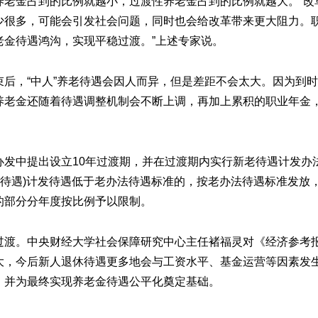
养老金占到的比例就越小，过渡性养老金占到的比例就越大。“改
少很多，可能会引发社会问题，同时也会给改革带来更大阻力。
金待遇鸿沟，实现平稳过渡。”上述专家说。
后，“中人”养老待遇会因人而异，但是差距不会太大。因为到
养老金还随着待遇调整机制会不断上调，再加上累积的职业年金
发中提出设立10年过渡期，并在过渡期内实行新老待遇计发办法
金待遇)计发待遇低于老办法待遇标准的，按老办法待遇标准发放
的部分分年度按比例予以限制。
过渡。中央财经大学社会保障研究中心主任褚福灵对《经济参考
大，今后新人退休待遇更多地会与工资水平、基金运营等因素发
，并为最终实现养老金待遇公平化奠定基础。