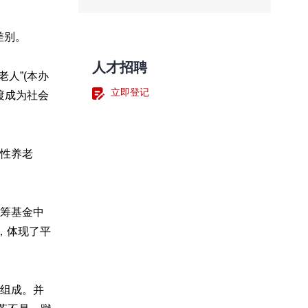
差别。
人才招聘
老人”(本办
立即登记
渡成为社会
渡性养老
统筹基金中
，体现了平
分组成。并