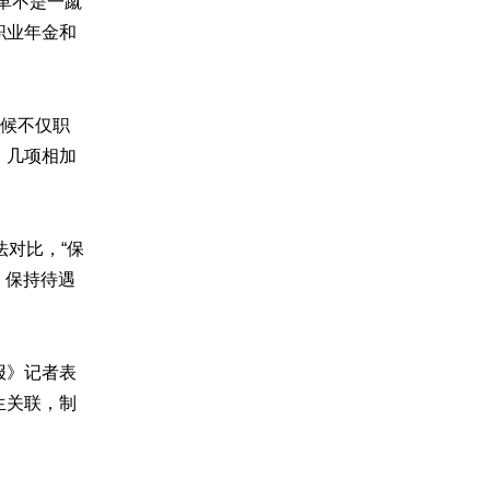
革不是一蹴
职业年金和
时候不仅职
，几项相加
对比，“保
，保持待遇
报》记者表
生关联，制