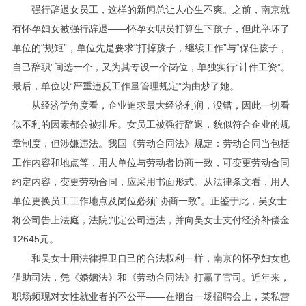
强行辞退女员工，这样的新闻总让人心生不爽。之前，南京就
有怀孕妇女被强行辞退——怀孕女职员打算生下孩子，但此举坏了
单位的“规矩”，单位先是要求“打掉孩子，继续工作”与“保住孩子，
自己辞职”间选一个，又为其专设一个岗位，单独实行“计件工资”。
最后，单位以“严重违反工作量管理规定”为由炒了她。
从经济学角度看，企业追求最大经济利润，没错，因此一切看
似不利的因素都会被排斥。女员工被强行辞退，貌似符合企业的规
章制度，但涉嫌违法。我国《劳动合同法》规定：劳动合同当包括
工作内容和地点等，用人单位与劳动者协商一致，可变更劳动合同
约定内容，变更劳动合同，应采用书面形式。从法律条文看，用人
单位更换员工工作地点及岗位必须“协商一致”。正鉴于此，吴女士
将公司告上法庭，法院判定公司违法，并向吴女士支付经济补偿金
12645元。
和吴女士用法律捍卫自己的合法权利一样，南京的怀孕妇女也
借助司法，凭《婚姻法》和《劳动合同法》打赢了官司。近年来，
职场频现对女性就业者的不公平——在烟台一场招聘会上，某私营