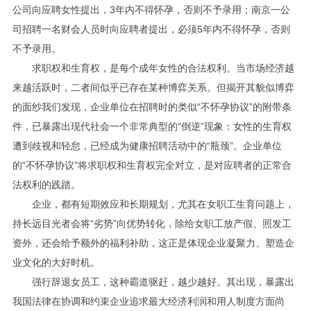
公司向应聘女性提出，3年内不得怀孕，否则不予录用；南京一公
司招聘一名财会人员时向应聘者提出，必须5年内不得怀孕，否则
不予录用。
求职权和生育权，是每个成年女性的合法权利。当市场经济越
来越活跃时，二者间似乎已存在某种博弈关系。但揭开其貌似博弈
的面纱我们发现，企业单位在招聘时的类似“不怀孕协议”的附带条
件，已暴露出现代社会一个非常典型的“倒逆”现象：女性的生育权
遭到歧视和轻怠，已经成为健康招聘活动中的“瓶颈”。企业单位
的“不怀孕协议”将求职权和生育权完全对立，是对应聘者的正常合
法权利的践踏。
企业，都有短期效应和长期规划，尤其在女职工生育问题上，
持长远目光者会将“劣势”向优势转化，除给女职工放产假、照发工
资外，还会给予额外的福利补助，这正是体现企业凝聚力、塑造企
业文化的大好时机。
强行辞退女员工，这种霸道驱赶，越少越好。其出现，暴露出
我国法律在协调和约束企业追求最大经济利润和用人制度方面尚