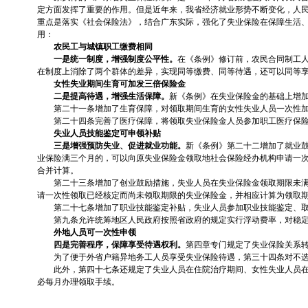
定方面发挥了重要的作用。但是近年来，我省经济就业形势不断变化，人
重点是落实《社会保险法》，结合广东实际，强化了失业保险在保障生活
用：
农民工与城镇职工缴费相同
一是统一制度，增强制度公平性。
在《条例》修订前，
农民合同制工
在制度上消除了两个群体的差异，实现同等缴费、同等待遇，还可以同等
女性失业期间生育可加发三倍保险金
二是提高待遇，增强生活保障。
新
《条例》在失业保险金的基础上增
第二十一条增加了生育保障，对领取期间生育的女性失业人员一次性
第二十四条完善了医疗保障，将领取失业保险金人员参加职工医疗保
失业人员技能鉴定可申领补贴
三是增强预防失业、促进就业功能。
新
《条例》第二十二增加了就业
业保险满三个月的，可以向原失业保险金领取地社会保险经办机构申请一
合并计算。
第二十三条增加了创业鼓励措施，失业人员在失业保险金领取期限未
请一次性领取已经核定而尚未领取期限的失业保险金，并相应计算为领取
第二十七条增加了职业技能鉴定补贴，失业人员参加职业技能鉴定、
第九条允许统筹地区人民政府按照省政府的规定实行浮动费率，对稳
外地人员可一次性申领
四是完善程序，保障享受待遇权利。
第四章专门规定了失业保险关系
为了便于外省户籍异地务工人员享受失业保险待遇，第三十四条对不
此外，第四十七条还规定了失业人员在住院治疗期间、女性失业人员
必每月办理领取手续。