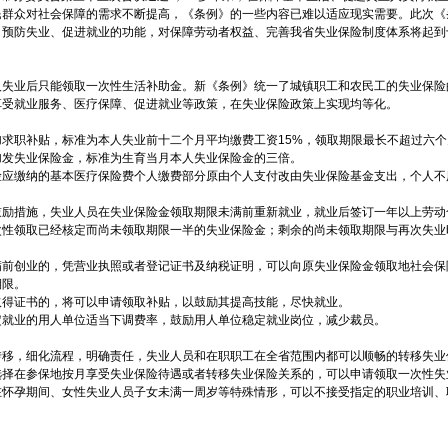
民群众对社会保障的需求不断提高，《条例》的一些内容已难以适应现实需要。此次《
、预防失业、促进就业的功能，对保障劳动者权益、完善我省失业保险制度体系将起到
人失业后只能领取一次性生活补助金。新《条例》统一了城镇职工和农民工的失业保险
享受就业服务、医疗保障、促进就业等政策，在失业保险政策上实现均等化。
加求职补贴，标准为本人失业前十二个月平均缴费工资
15%
，领取期限最长不超过六个
加发失业保险金，标准为生育当月本人失业保险金的三倍。
险应缴纳的基本医疗保险费个人缴费部分原由个人支付改由失业保险基金支出，个人不
鼓励措施，失业人员在失业保险金领取期限未满前重新就业，就业后签订一年以上劳动
次性领取已经核定而尚未领取期限一半的失业保险金；剩余的尚未领取期限与再次失业
满前创业的，凭营业执照或者登记证书及纳税证明，可以向原失业保险金领取地社会保
期限。
取得证书的，将可以申请领取补贴，以鼓励其提高技能，尽快就业。
定就业的用人单位适当下调费率，鼓励用人单位稳定就业岗位，减少裁员。
转移，细化流程，明确责任，失业人员和在职职工在全省范围内都可以顺畅的转移失业
选择在参保地按月享受失业保险待遇或者转移失业保险关系的，可以申请领取一次性失
在怀孕期间、女性失业人员子女未满一周岁等特殊情形，可以不接受指定的职业培训、