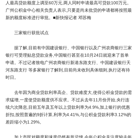
人最高贷款额度上调至60万元,两人同时申请最高可贷款100万元。
广州公积金中心相关负责人表示,只要是尚未批贷的申请都将按照最
新的额度标准进行审批。■新快报记者 邓苏梅
三家银行获批试点
据了解,目前有中国建设银行、中国银行以及广州农商银行三家
银行可受理贴息贷款业务,中国银行甚至在10月24日就迎来了首单
申请。不过记者致电广州农商银行新港东路支行、中国建设银行天
河东路支行 等多家银行了解到,目前尚未收到具体细则,执行还有待
时日。
去年因为商业贷款利率高企、贷款难度大,使得公积金贷款的需
求猛增,一度使贷款额度供不应求。不过从去年11月份开始,央行连
续六次降息,目前五年及五年以上贷款利率为4.9%,加上银行的优惠
折扣,按照普遍的9折计算,利率为4.41%,与公积金贷款利率3.12%的
差距缩小为1.29%。
加上市民对额度和速度仍然有所忌惮,今年公积金关注度较去年