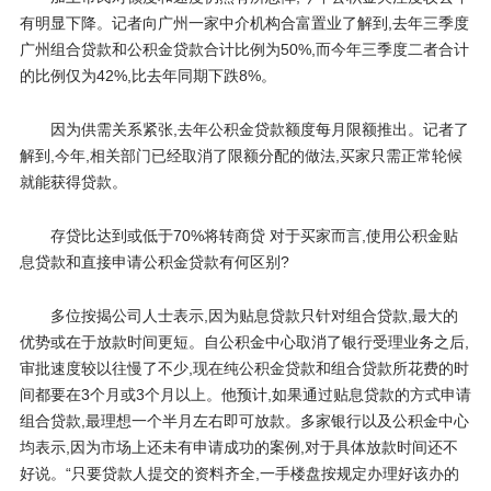
有明显下降。记者向广州一家中介机构合富置业了解到,去年三季度
广州组合贷款和公积金贷款合计比例为50%,而今年三季度二者合计
的比例仅为42%,比去年同期下跌8%。
因为供需关系紧张,去年公积金贷款额度每月限额推出。记者了
解到,今年,相关部门已经取消了限额分配的做法,买家只需正常轮候
就能获得贷款。
存贷比达到或低于70%将转商贷 对于买家而言,使用公积金贴
息贷款和直接申请公积金贷款有何区别?
多位按揭公司人士表示,因为贴息贷款只针对组合贷款,最大的
优势或在于放款时间更短。自公积金中心取消了银行受理业务之后,
审批速度较以往慢了不少,现在纯公积金贷款和组合贷款所花费的时
间都要在3个月或3个月以上。他预计,如果通过贴息贷款的方式申请
组合贷款,最理想一个半月左右即可放款。多家银行以及公积金中心
均表示,因为市场上还未有申请成功的案例,对于具体放款时间还不
好说。“只要贷款人提交的资料齐全,一手楼盘按规定办理好该办的